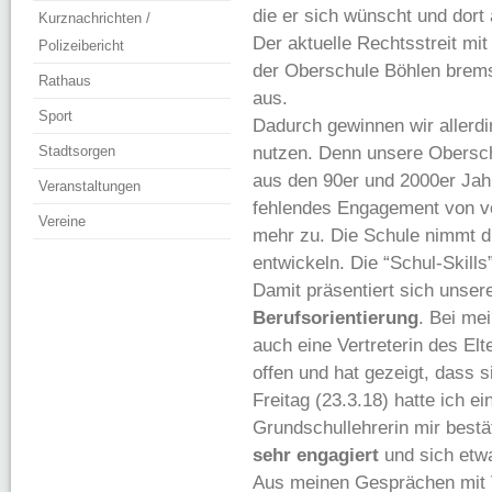
die er sich wünscht und dort
Kurznachrichten /
Der aktuelle Rechtsstreit m
Polizeibericht
der Oberschule Böhlen bremst
Rathaus
aus.
Sport
Dadurch gewinnen wir allerdi
Stadtsorgen
nutzen. Denn unsere Obersch
aus den 90er und 2000er Jah
Veranstaltungen
fehlendes Engagement von vor
Vereine
mehr zu. Die Schule nimmt d
entwickeln. Die “Schul-Skills
Damit präsentiert sich unse
Berufsorientierung
. Bei me
auch eine Vertreterin des El
offen und hat gezeigt, dass s
Freitag (23.3.18) hatte ich e
Grundschullehrerin mir bestä
sehr engagiert
und sich etwa
Aus meinen Gesprächen mit V