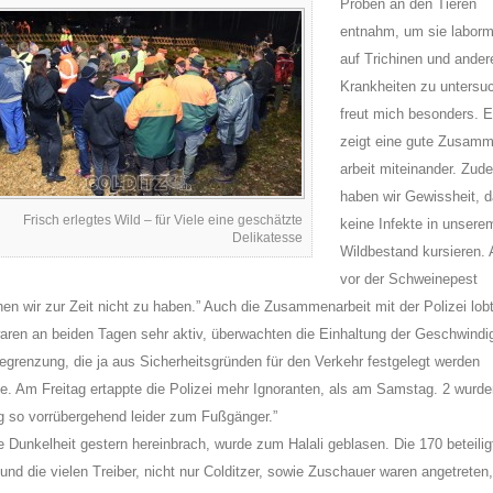
Proben an den Tieren
entnahm, um sie labor
auf Trichinen und ander
Krankheiten zu untersu
freut mich besonders. 
zeigt eine gute Zusam
arbeit miteinander. Zud
haben wir Gewissheit, 
Frisch erlegtes Wild – für Viele eine geschätzte
keine Infekte in unsere
Delikatesse
Wildbestand kursieren. 
vor der Schweinepest
en wir zur Zeit nicht zu haben.” Auch die Zusammenarbeit mit der Polizei lobt
aren an beiden Tagen sehr aktiv, überwachten die Einhaltung der Geschwindi
egrenzung, die ja aus Sicherheitsgründen für den Verkehr festgelegt werden
e. Am Freitag ertappte die Polizei mehr Ignoranten, als am Samstag. 2 wurd
g so vorrübergehend leider zum Fußgänger.”
e Dunkelheit gestern hereinbrach, wurde zum Halali geblasen. Die 170 beteilig
und die vielen Treiber, nicht nur Colditzer, sowie Zuschauer waren angetreten