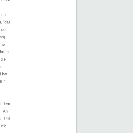
, so
, “das
 der
arg
ine
ührten
 die
am
d hat
t.”
it dem
. “An
en 148
tück