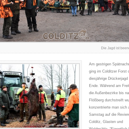
Die Jagd ist bee
Am gestrigen Spätnach
ging im Colditzer Forst 
diesjährige Drückerjagd
Ende. Während am Frei
die Außenbezirke bis n
Flößberg durchstreift w
konzentrierte man sich
Samstag auf die Revier
Colditz, Glasten und
Waldmühle. “Eigentlich 