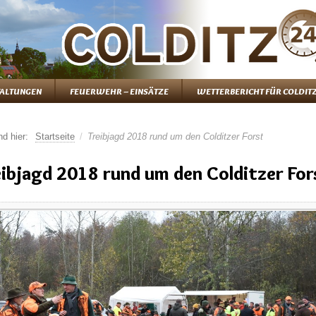
ALTUNGEN
FEUERWEHR – EINSÄTZE
WETTERBERICHT FÜR COLDIT
nd hier:
Startseite
/
Treibjagd 2018 rund um den Colditzer Forst
ibjagd 2018 rund um den Colditzer For