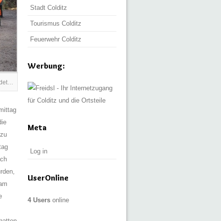
Stadt Colditz
Tourismus Colditz
Feuerwehr Colditz
Werbung:
ndet…
mittag
die
Meta
 zu
tag
Log in
ach
urden,
UserOnline
 am
e
4 Users
online
hatten