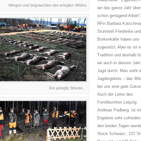
Wiegen und begutachten des erlegten Wildes
wir das ganze Jahr über
schon genügend Arbeit”
RFin Barbara Kotschmar
Sturmtief Friederike und
Borkenkäfer haben uns 
zugesetzt. Aber es ist e
Tradition und deshalb f
wir auch in diesem Jahr
Jagd durch. Man sieht 
Jagdergebnis – das Wil
bei uns eine gute Zukunf
Die gelegte Strecke…
Auch der Leiter des
Forstbezirkes Leipzig,
Andreas Padberg, ist m
Ergebnis sehr zufrieden
den beiden Tagen wurd
Stück Schwarz-, 137 S