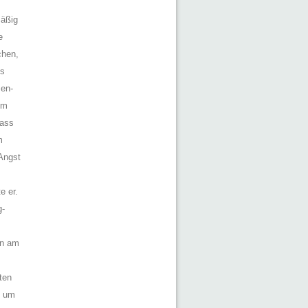
mäßig
e
chen,
Es
men-
em
dass
m
Angst
e er.
g-
en am
ten
, um