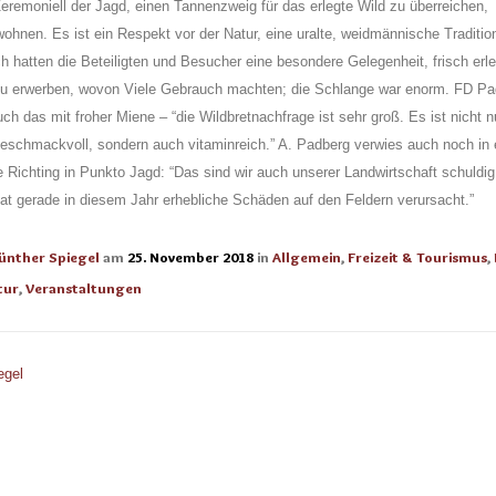
remoniell der Jagd, einen Tannenzweig für das erlegte Wild zu überreichen,
ohnen. Es ist ein Respekt vor der Natur, eine uralte, weidmännische Traditio
 hatten die Beteiligten und Besucher eine besondere Gelegenheit, frisch erl
zu erwerben, wovon Viele Gebrauch machten; die Schlange war enorm. FD Pa
ch das mit froher Miene – “die Wildbretnachfrage ist sehr groß. Es ist nicht n
geschmackvoll, sondern auch vitaminreich.” A. Padberg verwies auch noch in 
 Richting in Punkto Jagd: “Das sind wir auch unserer Landwirtschaft schuldi
at gerade in diesem Jahr erhebliche Schäden auf den Feldern verursacht.”
ünther Spiegel
am
25. November 2018
in
Allgemein
,
Freizeit & Tourismus
,
tur
,
Veranstaltungen