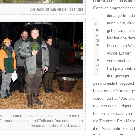
Damwild und 138 Rehe e
Gänzlich abgeschlossen
Die Jagd ist nun offiziell beendet
die Jagd trotzd
noch nicht, den
gehört auch ein
Ein
Reisigzweig
Nachsuche dazu
für
den
Das erlegte Wil
Jäger
wurde auf den
–
ein
vorbereiteten
traditionelles
Parkplatz verbr
Ritual
dort gewogen u
gesundheitlich begutach
bevor es zur Strecke ge
werden durfte. “Das alle
machen wir mit eigenen
Leuten, aber dass vom
reas Padberg Ltr. Sachsenforst und die beiden RF
Barbara Kotschmar und Falkhard Dau nehmen den
die Tierärztin Frau Mölle
weidmännischen Abschluss vor
ihrer Assistentin zusätz