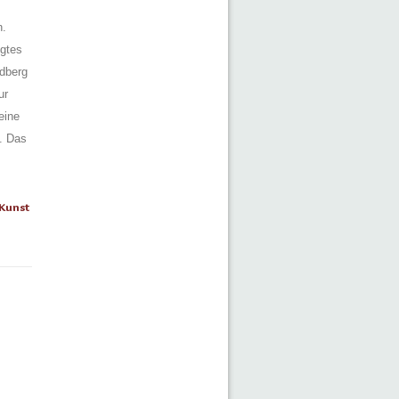
n.
egtes
dberg
ur
eine
g. Das
Kunst