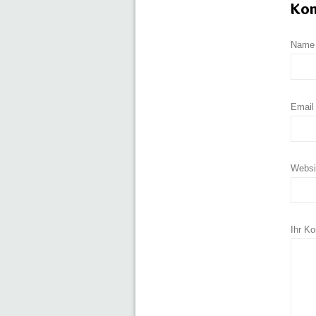
Kom
Nam
Emai
Websi
Ihr K