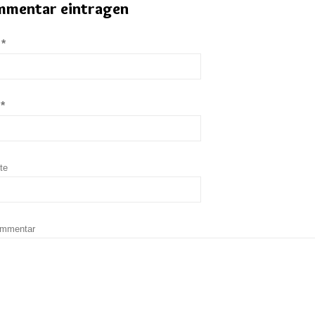
mentar eintragen
*
e
*
l
te
ommentar