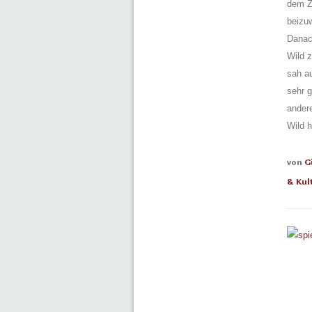
dem Ze
beizuw
Danach
Wild 
sah au
sehr 
andere
Wild h
von
G
& Kul