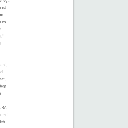
rlegt.
 ist
em
n es
e
.”
d
acht,
nd
tet,
legt
s
 LRA
r mit
lich