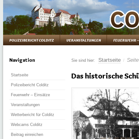
POLIZEIBERICHT COLDITZ
VERANSTALTUNGEN
FEUERWEHR –
Navigation
Startseite
Seite
Sie sind hier:
/
Das historische Sch
Startseite
Polizeibericht Colditz
Feuerwehr – Einsätze
Veranstaltungen
Wetterbericht für Colditz
Webcams Colditz
Beitrag einreichen