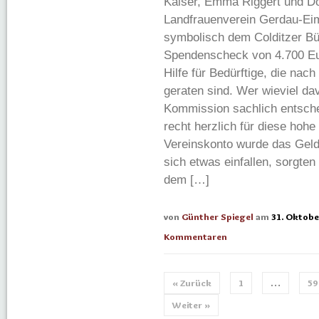
Kaiser, Emma Riggert und D
Landfrauenverein Gerdau-Ei
symbolisch dem Colditzer Bü
Spendenscheck von 4.700 Eur
Hilfe für Bedürftige, die na
geraten sind. Wer wieviel dav
Kommission sachlich entsche
recht herzlich für diese ho
Vereinskonto wurde das Geld 
sich etwas einfallen, sorgte
dem […]
von
Günther Spiegel
am
31. Oktobe
Kommentaren
« Zurück
1
…
59
Weiter »