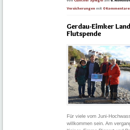
von
Günther Spiegel
am
6. Novembe
Versicherungen
mit
0 Kommentare
Gerdau-Eimker Land
Flutspende
Für viele vom Juni-Hochwass
willkommen sein. Am vergan